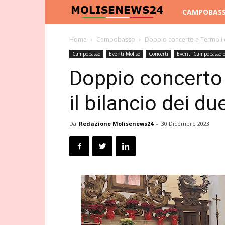
Molise
CAMPOBAS
News
Home
Campobasso
Doppio concerto a Termoli e 
Campobasso
Eventi Molise
Concerti
Eventi Campobasso o
24
Doppio concerto 
il bilancio dei du
Da
Redazione Molisenews24
-
30 Dicembre 2023