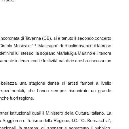
’Incoronata di Tavenna (CB), si è tenuto il secondo concerto
 Circolo Musicale “P. Mascagni” di Ripalimosani e il famoso
nirsi lui stesso, la soprano Marialuigia Martino e il tenore
mente in tema con le festività natalizie che ha riscosso un
llezza una stagione densa di artisti famosi a livello
 e sperimentali, che hanno sempre riscontrato un grande
nche fuori regione.
r istituzionali quali il Ministero della Cultura Italiano, La
a Soggiorno e Turismo della Regione, I.C. “O. Bernacchia”,
rnazionali, la stampa, gli sponsor e soprattutto il pubblico,