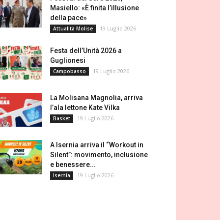
Masiello: «È finita l’illusione
della pace»
19 Luglio 2026
Attualità Molise
Festa dell’Unità 2026 a
Guglionesi
19 Luglio 2026
Campobasso
La Molisana Magnolia, arriva
l’ala lettone Kate Vilka
19 Luglio 2026
Basket
A Isernia arriva il “Workout in
Silent”: movimento, inclusione
e benessere...
19 Luglio 2026
Isernia