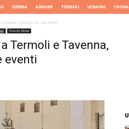
SO
ISERNIA
AGNONE
TERMOLI
VENAFRO
CRONA
Tavenna, il bilancio dei due eventi
ggi
Province Molise
a Termoli e Tavenna,
e eventi
U