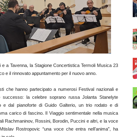
e a Tavenna, la Stagione Concertistica Termoli Musica 23
lico e il rinnovato appuntamento per il nuovo anno.
tisti che hanno partecipato a numerosi Festival nazionali e
e successo: la celebre soprano russa Jolanta Stanelyte
 dal pianoforte di Guido Galterio, un trio rodato e di
a carico di fascino. Il Viaggio sentimentale nella musica
quali Rachmaninov, Rossini, Borodin, Puccini e altri, e la voce
so Mtislav Rostropovic “una voce che entra nell’anima”, ha
 in sala.