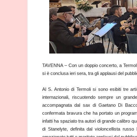
TAVENNA – Con un doppio concerto, a Termoli 
si è conclusa ieri sera, tra gli applausi del pubb
Al S. Antonio di Termoli si sono esibiti tre ar
internazionali, riscuotendo sempre un grand
accompagnata dal sax di Gaetano Di Bacco e
confermata bravura che ha portato un programm
infatti ha spaziato tra autori di grande calibro 
di Stanelyte, definita dal violoncellista rus
emozionato tutti e meritato applausi dal pubblico