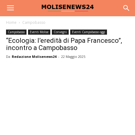
Home
Campobasso
Campobasso
Eventi Molise
Convegni
Eventi Campobasso oggi
“Ecologia: l’eredità di Papa Francesco”,
incontro a Campobasso
Da
Redazione Molisenews24
-
22 Maggio 2025