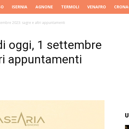
SO
ISERNIA
AGNONE
TERMOLI
VENAFRO
CRONA
ettembre 2023: sagre e altri appuntamenti
di oggi, 1 settembre
tri appuntamenti
U