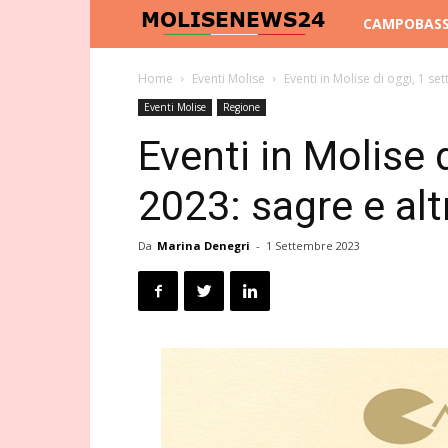
Molise
CAMPOBAS
News
Home
Eventi Molise
Eventi in Molise di oggi, 1 s
Eventi Molise
Regione
24
Eventi in Molise 
2023: sagre e al
Da
Marina Denegri
-
1 Settembre 2023