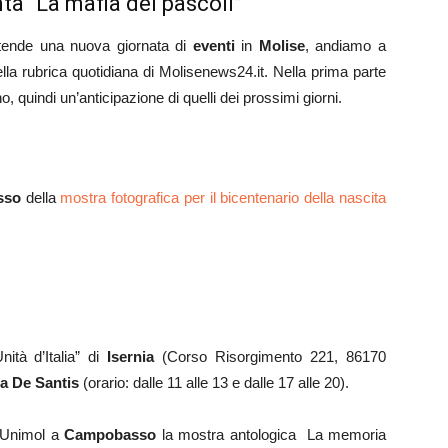
a “La mafia dei pascoli”
tende una nuova giornata di
ev
enti
in
Molise
, andiamo a
nella rubrica quotidiana di Molisenews24.it. Nella prima parte
, quindi un’anticipazione di quelli dei prossimi giorni.
sso
della
mostra fotografica per il bicentenario della nascita
ità d’Italia” di
Isernia
(Corso Risorgimento 221, 86170
a De Santis
(orario: dalle 11 alle 13 e dalle 17 alle 20).
l’Unimol a
Campobasso
la mostra antologica La memoria