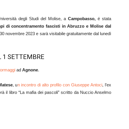
Università degli Studi del Molise, a
Campobasso,
é stata
pi di concentramento fascisti in Abruzzo e Molise dal
l 30 novembre 2023 e sarà visitabile gratuitamente dal lunedì
L 1 SETTEMBRE
 formaggi
ad
Agnone
.
Matese
, u
n incontro di alto profilo con Giuseppe Antoci
, l’ex
à il libro “La mafia dei pascoli” scritto da Nuccio Anselmo