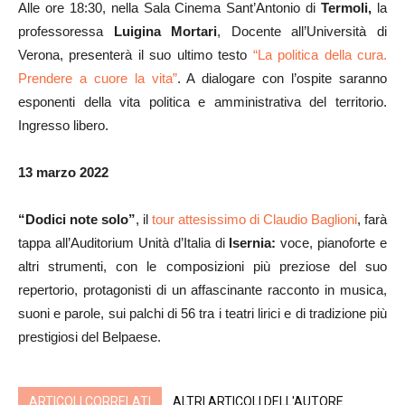
Alle ore 18:30, nella Sala Cinema Sant’Antonio di
Termoli,
la
professoressa
Luigina Mortari
, Docente all’Università di
Verona, presenterà il suo ultimo testo
“La politica della cura.
Prendere a cuore la vita”
. A dialogare con l’ospite saranno
esponenti della vita politica e amministrativa del territorio.
Ingresso libero.
13 marzo 2022
“Dodici note solo”
, il
tour attesissimo di Claudio Baglioni
, farà
tappa all’Auditorium Unità d’Italia di
Isernia:
voce, pianoforte e
altri strumenti, con le composizioni più preziose del suo
repertorio, protagonisti di un affascinante racconto in musica,
suoni e parole, sui palchi di 56 tra i teatri lirici e di tradizione più
prestigiosi del Belpaese.
ARTICOLI CORRELATI
ALTRI ARTICOLI DELL'AUTORE