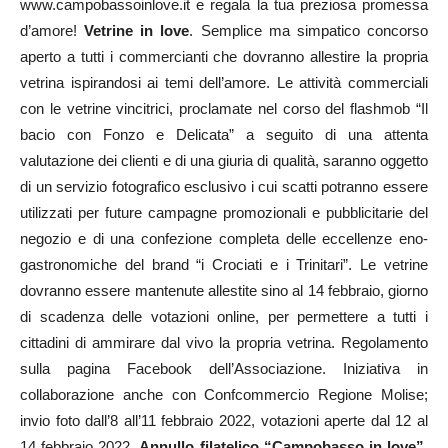
www.campobassoinlove.it e regala la tua preziosa promessa
d’amore!
Vetrine in love
. Semplice ma simpatico concorso
aperto a tutti i commercianti che dovranno allestire la propria
vetrina ispirandosi ai temi dell’amore. Le attività commerciali
con le vetrine vincitrici, proclamate nel corso del flashmob “Il
bacio con Fonzo e Delicata” a seguito di una attenta
valutazione dei clienti e di una giuria di qualità, saranno oggetto
di un servizio fotografico esclusivo i cui scatti potranno essere
utilizzati per future campagne promozionali e pubblicitarie del
negozio e di una confezione completa delle eccellenze eno-
gastronomiche del brand “i Crociati e i Trinitari”. Le vetrine
dovranno essere mantenute allestite sino al 14 febbraio, giorno
di scadenza delle votazioni online, per permettere a tutti i
cittadini di ammirare dal vivo la propria vetrina. Regolamento
sulla pagina Facebook dell’Associazione. Iniziativa in
collaborazione anche con Confcommercio Regione Molise;
invio foto dall’8 all’11 febbraio 2022, votazioni aperte dal 12 al
14 febbraio 2022.
Annullo filatelico “Campobasso in love”
.