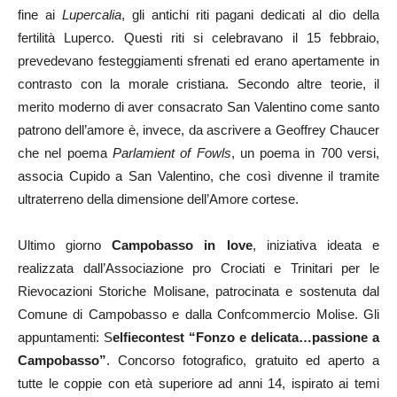
fine ai
Lupercalia
, gli antichi riti pagani dedicati al dio della
fertilità Luperco. Questi riti si celebravano il 15 febbraio,
prevedevano festeggiamenti sfrenati ed erano apertamente in
contrasto con la morale cristiana. Secondo altre teorie, il
merito moderno di aver consacrato San Valentino come santo
patrono dell’amore è, invece, da ascrivere a Geoffrey Chaucer
che nel poema
Parlamient of Fowls
, un poema in 700 versi,
associa Cupido a San Valentino, che così divenne il tramite
ultraterreno della dimensione dell’Amore cortese.
Ultimo giorno
Campobasso in love
, iniziativa ideata e
realizzata dall’Associazione pro Crociati e Trinitari per le
Rievocazioni Storiche Molisane, patrocinata e sostenuta dal
Comune di Campobasso e dalla Confcommercio Molise. Gli
appuntamenti: S
elfiecontest “Fonzo e delicata…passione a
Campobasso”
. Concorso fotografico, gratuito ed aperto a
tutte le coppie con età superiore ad anni 14, ispirato ai temi