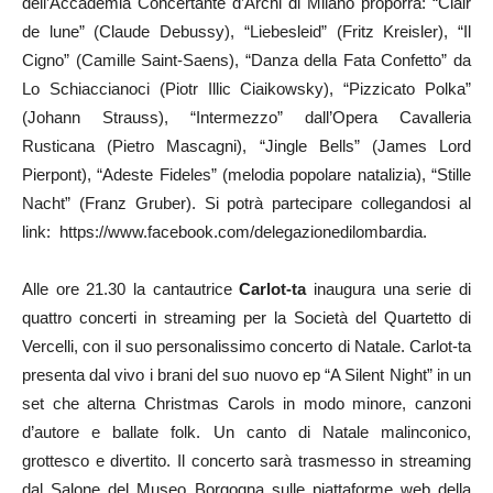
dell’Accademia Concertante d’Archi di Milano proporrà: “Clair
de lune” (Claude Debussy), “Liebesleid” (Fritz Kreisler), “Il
Cigno” (Camille Saint-Saens), “Danza della Fata Confetto” da
Lo Schiaccianoci (Piotr Illic Ciaikowsky), “Pizzicato Polka”
(Johann Strauss), “Intermezzo” dall’Opera Cavalleria
Rusticana (Pietro Mascagni), “Jingle Bells” (James Lord
Pierpont), “Adeste Fideles” (melodia popolare natalizia), “Stille
Nacht” (Franz Gruber). Si potrà partecipare collegandosi al
link: https://www.facebook.com/delegazionedilombardia.
Alle ore 21.30 la cantautrice
Carlot-ta
inaugura una serie di
quattro concerti in streaming per la Società del Quartetto di
Vercelli, con il suo personalissimo concerto di Natale. Carlot-ta
presenta dal vivo i brani del suo nuovo ep “A Silent Night” in un
set che alterna Christmas Carols in modo minore, canzoni
d’autore e ballate folk. Un canto di Natale malinconico,
grottesco e divertito. Il concerto sarà trasmesso in streaming
dal Salone del Museo Borgogna sulle piattaforme web della