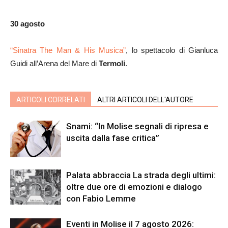
30 agosto
“Sinatra The Man & His Musica”
, lo spettacolo di Gianluca
Guidi all’Arena del Mare di
Termoli
.
ARTICOLI CORRELATI
ALTRI ARTICOLI DELL'AUTORE
Snami: “In Molise segnali di ripresa e
uscita dalla fase critica”
Palata abbraccia La strada degli ultimi:
oltre due ore di emozioni e dialogo
con Fabio Lemme
Eventi in Molise il 7 agosto 2026: