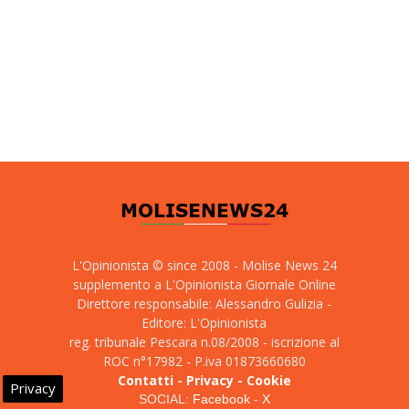
L'Opinionista © since 2008 - Molise News 24
supplemento a L'Opinionista Giornale Online
Direttore responsabile: Alessandro Gulizia -
Editore: L'Opinionista
reg. tribunale Pescara n.08/2008 - iscrizione al
ROC n°17982 - P.iva 01873660680
Contatti
-
Privacy
-
Cookie
Privacy
SOCIAL:
Facebook
-
X