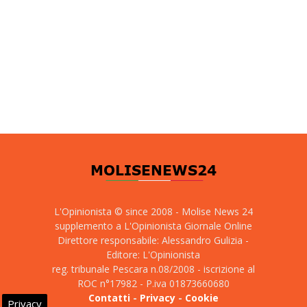
L'Opinionista © since 2008 - Molise News 24
supplemento a L'Opinionista Giornale Online
Direttore responsabile: Alessandro Gulizia -
Editore: L'Opinionista
reg. tribunale Pescara n.08/2008 - iscrizione al
ROC n°17982 - P.iva 01873660680
Contatti
-
Privacy
-
Cookie
Privacy