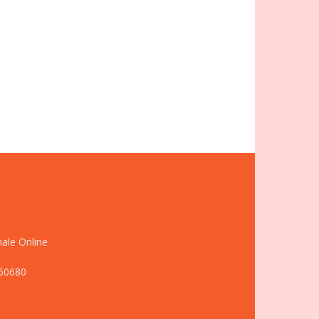
nale Online
660680