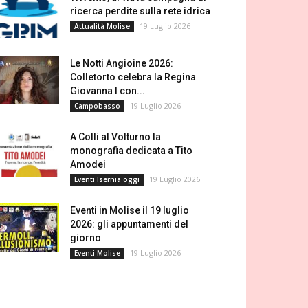
ricerca perdite sulla rete idrica
19 Luglio 2026
Attualità Molise
Le Notti Angioine 2026:
Colletorto celebra la Regina
Giovanna I con...
19 Luglio 2026
Campobasso
A Colli al Volturno la
monografia dedicata a Tito
Amodei
19 Luglio 2026
Eventi Isernia oggi
Eventi in Molise il 19 luglio
2026: gli appuntamenti del
giorno
19 Luglio 2026
Eventi Molise