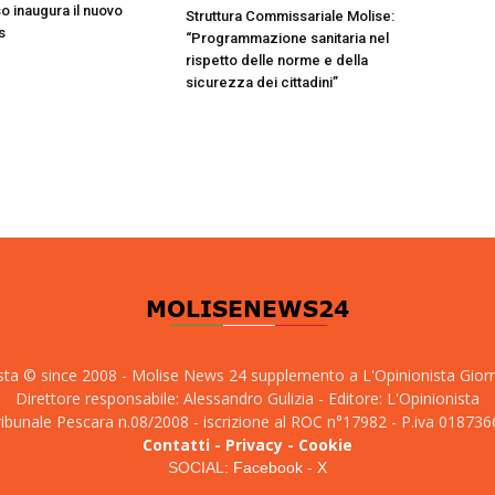
 inaugura il nuovo
Struttura Commissariale Molise:
s
“Programmazione sanitaria nel
rispetto delle norme e della
sicurezza dei cittadini”
sta © since 2008 - Molise News 24 supplemento a L'Opinionista Gior
Direttore responsabile: Alessandro Gulizia - Editore: L'Opinionista
tribunale Pescara n.08/2008 - iscrizione al ROC n°17982 - P.iva 01873
Contatti
-
Privacy
-
Cookie
SOCIAL:
Facebook
-
X