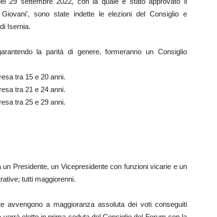
 del 29 settembre 2022, con la quale è stato approvato il
Giovani’, sono state indette le elezioni del Consiglio e
di Isernia.
garantendo la parità di genere, formeranno un Consiglio
esa tra 15 e 20 anni.
esa tra 21 e 24 anni.
esa tra 25 e 29 anni.
a un Presidente, un Vicepresidente con funzioni vicarie e un
ative; tutti maggiorenni.
te avvengono a maggioranza assoluta dei voti conseguiti
 verrà eletto in prima seduta del Consiglio del Forum con la