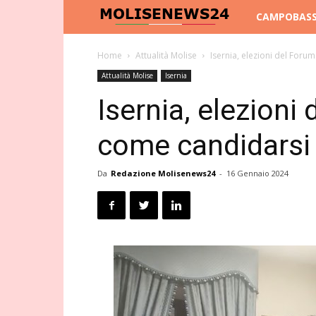
Molise
CAMPOBAS
News
Home
Attualità Molise
Isernia, elezioni del Foru
Attualità Molise
Isernia
24
Isernia, elezioni
come candidarsi
Da
Redazione Molisenews24
-
16 Gennaio 2024