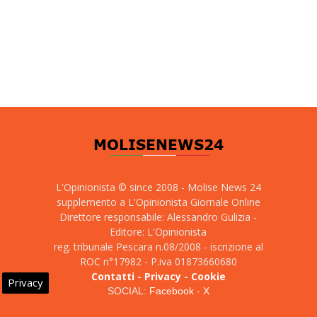
L'Opinionista © since 2008 - Molise News 24
supplemento a L'Opinionista Giornale Online
Direttore responsabile: Alessandro Gulizia -
Editore: L'Opinionista
reg. tribunale Pescara n.08/2008 - iscrizione al
ROC n°17982 - P.iva 01873660680
Contatti
-
Privacy
-
Cookie
Privacy
SOCIAL:
Facebook
-
X