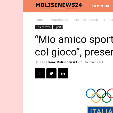
Molise
CAMPOBAS
News
Home
Campobasso
“Mio amico sport: educare al
Campobasso
Sport
24
“Mio amico sport
col gioco”, prese
Da
Redazione Molisenews24
-
15 Gennaio 2024