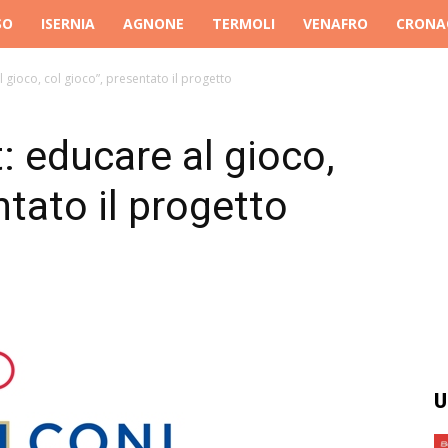
SO
ISERNIA
AGNONE
TERMOLI
VENAFRO
CRONA
 gioco, col gioco”, presentato il progetto
: educare al gioco,
ntato il progetto
U