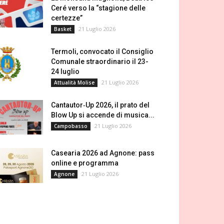
Ceré verso la “stagione delle
certezze”
21 Luglio 2026
Basket
Termoli, convocato il Consiglio
Comunale straordinario il 23-
24 luglio
21 Luglio 2026
Attualità Molise
Cantautor‑Up 2026, il prato del
Blow Up si accende di musica...
21 Luglio 2026
Campobasso
Casearia 2026 ad Agnone: pass
online e programma
21 Luglio 2026
Agnone