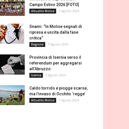
Campo Estivo 2026 [FOTO]
7 Agosto 2026
Attualità Molise
Snami: “In Molise segnali di
ripresa e uscita dalla fase
critica”
7 Agosto 2026
Regione
Provincia di Isernia verso il
referendum per aggregarsi
all’Abruzzo
7 Agosto 2026
Isernia
Caldo torrido e piogge scarse,
ma l’invaso di Occhito ‘regge’
7 Agosto 2026
Attualità Molise