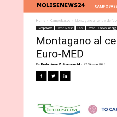
Molise
CAMPOBAS
News
Home
Campobasso
Montagano al centro dell’e
Campobasso
Eventi Molise
Corsi
Eventi Campobasso oggi
24
Montagano al cen
Euro‑MED
Da
Redazione Molisenews24
-
22 Giugno 2026