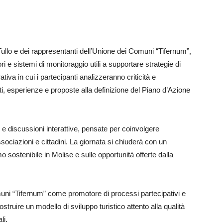
Tullo e dei rappresentanti dell’Unione dei Comuni “Tifernum”,
ri e sistemi di monitoraggio utili a supportare strategie di
va in cui i partecipanti analizzeranno criticità e
ati, esperienze e proposte alla definizione del Piano d’Azione
 e discussioni interattive, pensate per coinvolgere
ssociazioni e cittadini. La giornata si chiuderà con un
mo sostenibile in Molise e sulle opportunità offerte dalla
omuni “Tifernum” come promotore di processi partecipativi e
 costruire un modello di sviluppo turistico attento alla qualità
li.