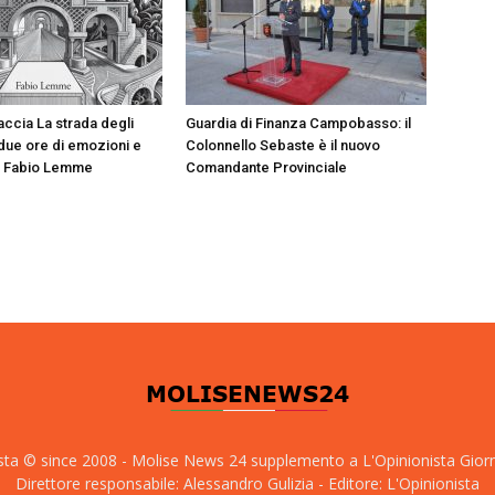
accia La strada degli
Guardia di Finanza Campobasso: il
e due ore di emozioni e
Colonnello Sebaste è il nuovo
n Fabio Lemme
Comandante Provinciale
sta © since 2008 - Molise News 24 supplemento a L'Opinionista Gior
Direttore responsabile: Alessandro Gulizia - Editore: L'Opinionista