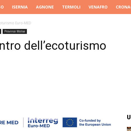
SO
ISERNIA
AGNONE
TERMOLI
VENAFRO
CRONA
coturismo Euro‑MED
Province Molise
tro dell’ecoturismo
U