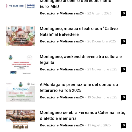
Montagano al centro dell’ecoturismo
Euro‑MED
Redazione Molisenews24
-
22 Giugno 2026
0
Montagano, musica e teatro con “Cattivo
Natale” al Belvedere
Redazione Molisenews24
-
26 Dicembre 2025
0
Montagano, weekend di eventi tra cultura e
legalità
Redazione Molisenews24
-
21 Novembre 2025
0
A Montagano premiazione del concorso
letterario Faifoli 2025
Redazione Molisenews24
-
19 Settembre 2025
0
Montagano celebra Fernando Caterina: arte,
dialetto e memoria
Redazione Molisenews24
-
11 Agosto 2025
0