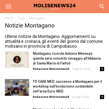
Home
Tags
Montagano
Notizie Montagano
Ultime notizie da Montagano. Aggiornamenti su
attualità e cronaca, gli eventi del giorno dal comune
molisano in provincia di Campobasso
Montagano ricorda Antonio Meneses:
questa sera concerto omaggio all’Abbazia
di Santa Maria di Faifoli
Redazione Molisenews24
-
3 Agosto 2026
0
TO CARE MED: successo a Montagano per il
workshop sull’ecoturismo sostenibile
nell’area Euro‑MED
Redazione Molisenews24
-
6 Luglio 2026
0