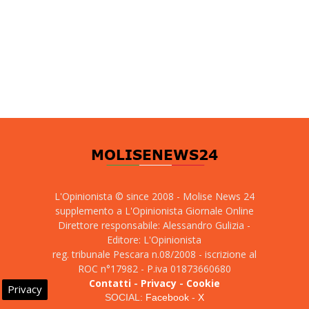
L'Opinionista © since 2008 - Molise News 24
supplemento a L'Opinionista Giornale Online
Direttore responsabile: Alessandro Gulizia -
Editore: L'Opinionista
reg. tribunale Pescara n.08/2008 - iscrizione al
ROC n°17982 - P.iva 01873660680
Contatti
-
Privacy
-
Cookie
Privacy
SOCIAL:
Facebook
-
X