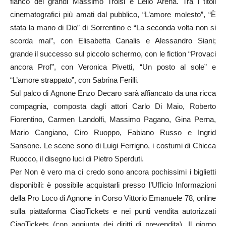
fianco dei grandi Massimo Troisi e Lello Arena. Tra i titoli
cinematografici più amati dal pubblico, “L’amore molesto”, “È
stata la mano di Dio” di Sorrentino e “La seconda volta non si
scorda mai”, con Elisabetta Canalis e Alessandro Siani;
grande il successo sul piccolo schermo, con le fiction “Provaci
ancora Prof”, con Veronica Pivetti, “Un posto al sole” e
“L’amore strappato”, con Sabrina Ferilli.
Sul palco di Agnone Enzo Decaro sarà affiancato da una ricca
compagnia, composta dagli attori Carlo Di Maio, Roberto
Fiorentino, Carmen Landolfi, Massimo Pagano, Gina Perna,
Mario Cangiano, Ciro Ruoppo, Fabiano Russo e Ingrid
Sansone. Le scene sono di Luigi Ferrigno, i costumi di Chicca
Ruocco, il disegno luci di Pietro Sperduti.
Per Non è vero ma ci credo sono ancora pochissimi i biglietti
disponibili: è possibile acquistarli presso l’Ufficio Informazioni
della Pro Loco di Agnone in Corso Vittorio Emanuele 78, online
sulla piattaforma CiaoTickets e nei punti vendita autorizzati
CiaoTickets (con aggiunta dei diritti di prevendita). Il giorno