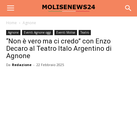
Home
Agnone
Agnone
Eventi Agnone oggi
Eventi Molise
Teatro
“Non è vero ma ci credo” con Enzo
Decaro al Teatro Italo Argentino di
Agnone
Da
Redazione
-
22 Febbraio 2025