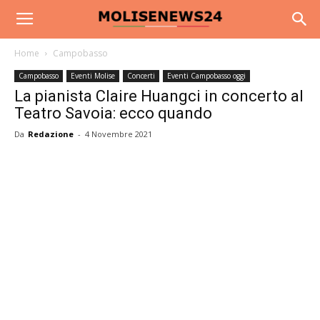
Home
Campobasso
Campobasso
Eventi Molise
Concerti
Eventi Campobasso oggi
La pianista Claire Huangci in concerto al
Teatro Savoia: ecco quando
Da
Redazione
-
4 Novembre 2021