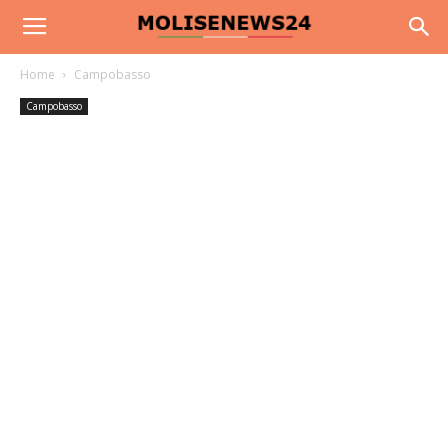
Home
Campobasso
Campobasso