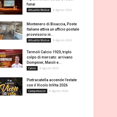
funai
8 Agosto 2026
Attualità Molise
Montenero di Bisaccia, Poste
Italiane attiva un ufficio postale
provvisorio in...
8 Agosto 2026
Attualità Molise
Termoli Calcio 1920, triplo
colpo di mercato: arrivano
Dompnier, Maioli e...
8 Agosto 2026
Calcio
Pietracatella accende l’estate
con il Vicolo InVita 2026
8 Agosto 2026
Campobasso