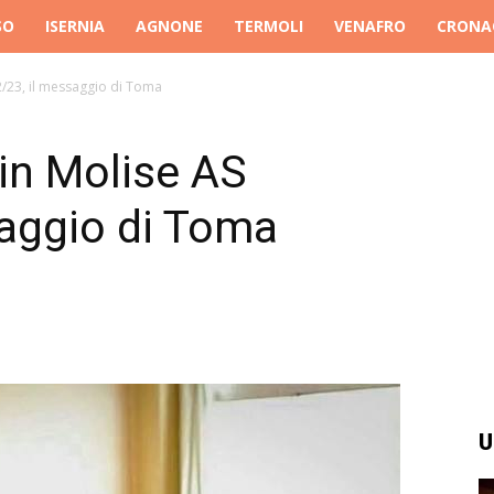
SO
ISERNIA
AGNONE
TERMOLI
VENAFRO
CRONA
2/23, il messaggio di Toma
 in Molise AS
saggio di Toma
U