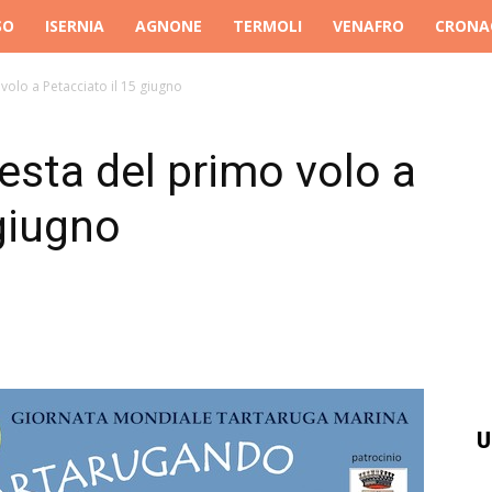
SO
ISERNIA
AGNONE
TERMOLI
VENAFRO
CRONA
volo a Petacciato il 15 giugno
esta del primo volo a
 giugno
U