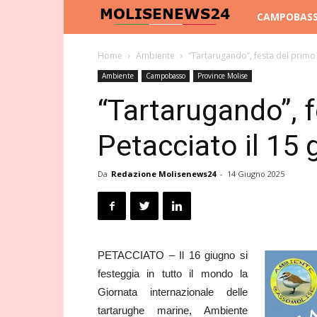
Molise
CAMPOBAS
News
Home
Ambiente
“Tartarugando”, festa del primo 
Ambiente
Campobasso
Province Molise
24
“Tartarugando”, f
Petacciato il 15
Da
Redazione Molisenews24
-
14 Giugno 2025
PETACCIATO – Il 16 giugno si
festeggia in tutto il mondo la
Giornata internazionale delle
tartarughe marine, Ambiente