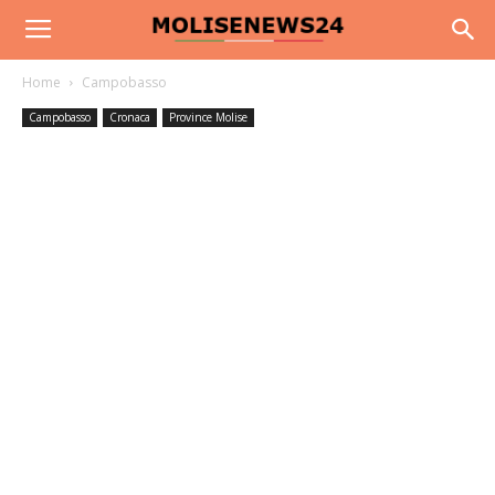
Home
Campobasso
Campobasso
Cronaca
Province Molise