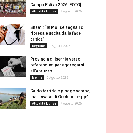
Campo Estivo 2026 [FOTO]
7 Agosto 2026
Attualità Molise
Snami: “In Molise segnali di
ripresa e uscita dalla fase
critica”
7 Agosto 2026
Regione
Provincia di Isernia verso il
referendum per aggregarsi
all’Abruzzo
7 Agosto 2026
Isernia
Caldo torrido e piogge scarse,
ma l’invaso di Occhito ‘regge’
7 Agosto 2026
Attualità Molise