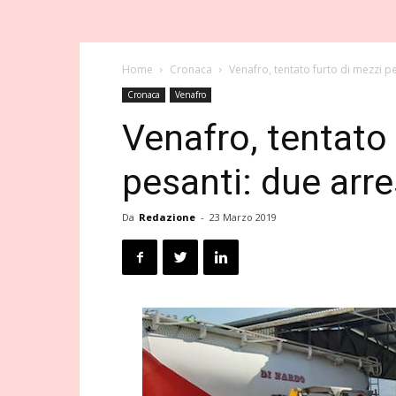
Home
Cronaca
Venafro, tentato furto di mezzi pe
Cronaca
Venafro
Venafro, tentato 
pesanti: due arre
Da
Redazione
-
23 Marzo 2019