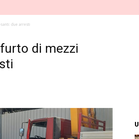
santi: due arresti
furto di mezzi
sti
U