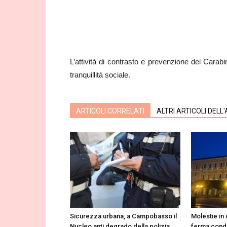
L’attività di contrasto e prevenzione dei Carabi
tranquillità sociale.
ARTICOLI CORRELATI
ALTRI ARTICOLI DELL
Sicurezza urbana, a Campobasso il
Molestie in
Nucleo anti degrado della polizia
ferma cond