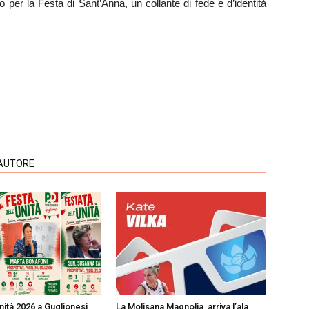
per la Festa di Sant’Anna, un collante di fede e d’identità
'AUTORE
nità 2026 a Guglionesi
La Molisana Magnolia, arriva l’ala