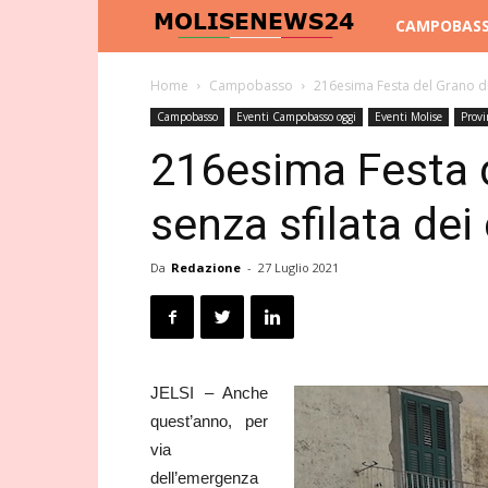
Molise
CAMPOBAS
News
Home
Campobasso
216esima Festa del Grano di J
Campobasso
Eventi Campobasso oggi
Eventi Molise
Provi
24
216esima Festa d
senza sfilata dei 
Da
Redazione
-
27 Luglio 2021
JELSI – Anche
quest’anno, per
via
dell’emergenza