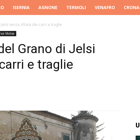
SO
ISERNIA
AGNONE
TERMOLI
VENAFRO
CRONA
elsi senza sfilata dei carri e traglie
nce Molise
el Grano di Jelsi
carri e traglie
U