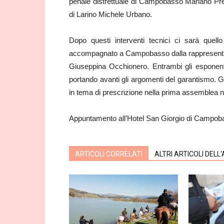
penale distrettuale di Campobasso Mariano Prenci
di Larino Michele Urbano.
Dopo questi interventi tecnici ci sarà quello 
accompagnato a Campobasso dalla rappresentant
Giuseppina Occhionero. Entrambi gli esponenti 
portando avanti gli argomenti del garantismo. 
in tema di prescrizione nella prima assemblea na
Appuntamento all’Hotel San Giorgio di Campobas
ARTICOLI CORRELATI
ALTRI ARTICOLI DELL