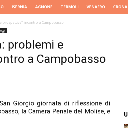
SO
ISERNIA
AGNONE
TERMOLI
VENAFRO
CRONA
i e prospettive”, incontro a Campobasso
oggi
a: problemi e
ncontro a Campobasso
San Giorgio giornata di riflessione di
obasso, la Camera Penale del Molise, e
U