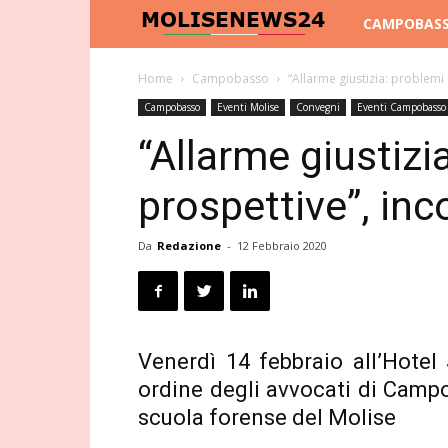
Molise
CAMPOBAS
News
Home
Campobasso
“Allarme giustizia: problem
Campobasso
Eventi Molise
Convegni
Eventi Campobasso 
24
“Allarme giustizi
prospettive”, i
Da
Redazione
-
12 Febbraio 2020
Venerdì 14 febbraio all’Hotel 
ordine degli avvocati di Camp
scuola forense del Molise