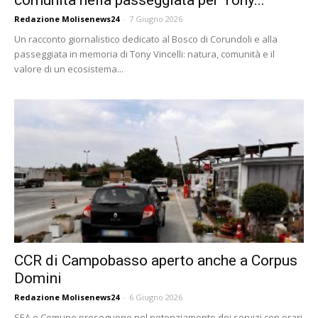
comunità nella passeggiata per Tony...
Redazione Molisenews24
-
7 Giugno 2026
Un racconto giornalistico dedicato al Bosco di Corundoli e alla
passeggiata in memoria di Tony Vincelli: natura, comunità e il
valore di un ecosistema...
CCR di Campobasso aperto anche a Corpus
Domini
Redazione Molisenews24
-
6 Giugno 2026
SEA e Comune proseguono nel potenziamento dei servizi con orari