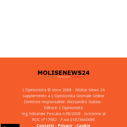
L'Opinionista © since 2008 - Molise News 24
supplemento a L'Opinionista Giornale Online
Direttore responsabile: Alessandro Gulizia -
Editore: L'Opinionista
reg. tribunale Pescara n.08/2008 - iscrizione al
ROC n°17982 - P.iva 01873660680
Contatti
-
Privacy
-
Cookie