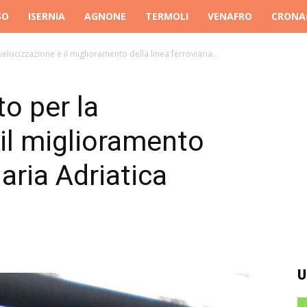
SO
ISERNIA
AGNONE
TERMOLI
VENAFRO
CRONA
velocizzazione e il miglioramento della linea ferroviaria...
to per la
 il miglioramento
iaria Adriatica
U