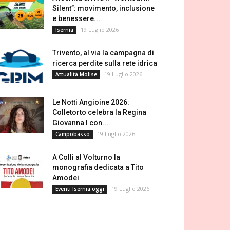
Silent”: movimento, inclusione
e benessere...
19 Luglio 2026
Isernia
Trivento, al via la campagna di
ricerca perdite sulla rete idrica
19 Luglio 2026
Attualità Molise
Le Notti Angioine 2026:
Colletorto celebra la Regina
Giovanna I con...
19 Luglio 2026
Campobasso
A Colli al Volturno la
monografia dedicata a Tito
Amodei
19 Luglio 2026
Eventi Isernia oggi