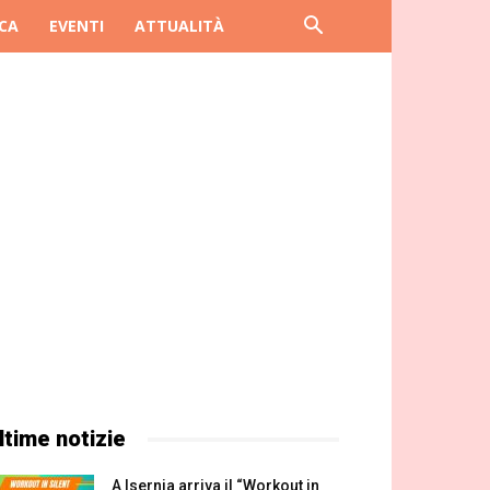
CA
EVENTI
ATTUALITÀ
ltime notizie
A Isernia arriva il “Workout in