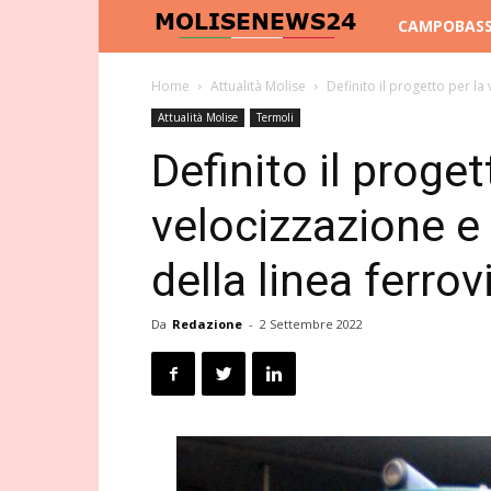
Molise
CAMPOBAS
News
Home
Attualità Molise
Definito il progetto per la 
Attualità Molise
Termoli
24
Definito il proget
velocizzazione e
della linea ferrov
Da
Redazione
-
2 Settembre 2022