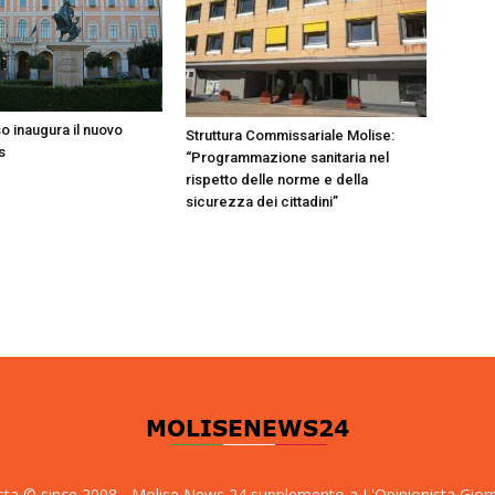
 inaugura il nuovo
Struttura Commissariale Molise:
s
“Programmazione sanitaria nel
rispetto delle norme e della
sicurezza dei cittadini”
sta © since 2008 - Molise News 24 supplemento a L'Opinionista Gior