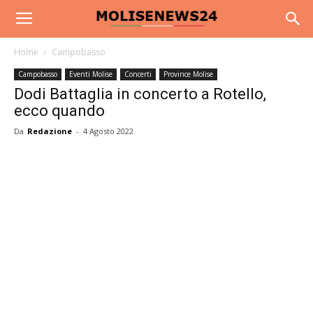
Home
Campobasso
Campobasso
Eventi Molise
Concerti
Province Molise
Dodi Battaglia in concerto a Rotello,
ecco quando
Da
Redazione
-
4 Agosto 2022