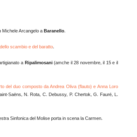
an Michele Arcangelo a
Baranello
.
ello scambio e del baratto
.
 artigianato a
Ripalimosani
(amche il 28 novembre, il 15 e il
to del duo composto da Andrea Oliva (flauto) e Anna Loro
int-Saëns, N. Rota, C. Debussy, P. Chertok, G. Fauré, L.
stra Sinfonica del Molise porta in scena la Carmen.