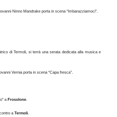
ovanni Ninno Mandrake porta in scena “Imbarazziamoci”.
trico di Termoli, si terrà una serata dedicata alla musica e
iovanni Vernia porta in scena “Capa fresca”.
ro” a
Frosolone
.
ncontro a
Termoli
.