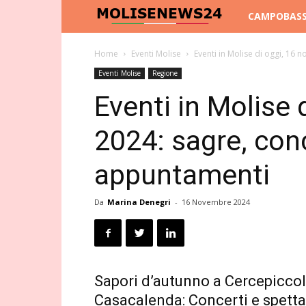
Molise
CAMPOBAS
News
Home
Eventi Molise
Eventi in Molise di oggi, 16 n
Eventi Molise
Regione
24
Eventi in Molise
2024: sagre, conce
appuntamenti
Da
Marina Denegri
-
16 Novembre 2024
Sapori d’autunno a Cercepiccol
Casacalenda: Concerti e spetta