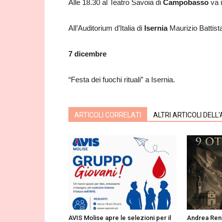
Alle 18.30 al Teatro Savoia di
Campobasso
va i
All’Auditorium d’Italia di
Isernia
Maurizio Battist
7 dicembre
“Festa dei fuochi rituali” a Isernia.
ARTICOLI CORRELATI
ALTRI ARTICOLI DELL
AVIS Molise apre le selezioni per il
Andrea Renz