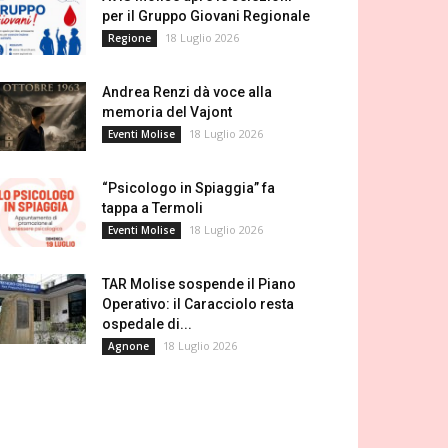
per il Gruppo Giovani Regionale
18 Luglio 2026
Regione
Andrea Renzi dà voce alla
memoria del Vajont
18 Luglio 2026
Eventi Molise
“Psicologo in Spiaggia” fa
tappa a Termoli
18 Luglio 2026
Eventi Molise
TAR Molise sospende il Piano
Operativo: il Caracciolo resta
ospedale di...
18 Luglio 2026
Agnone