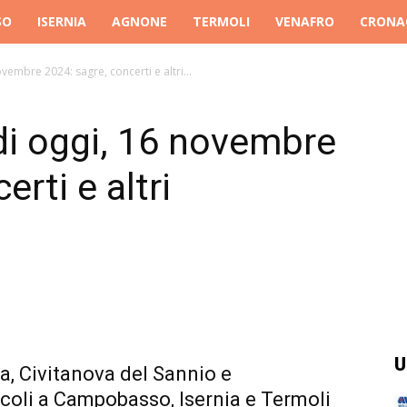
SO
ISERNIA
AGNONE
TERMOLI
VENAFRO
CRONA
ovembre 2024: sagre, concerti e altri...
 di oggi, 16 novembre
rti e altri
U
a, Civitanova del Sannio e
coli a Campobasso, Isernia e Termoli