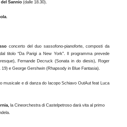
 del Sannio
(dalle 18.30).
ola
.
sso
concerto del duo sassofono-pianoforte, composti da
al titolo “Da Parigi a New York”. Il programma prevede
esque), Fernande Decruck (Sonata in do diesis), Roger
p. 19) e George Gershwin (Rhapsody in Blue Fantasia).
o musicale e di danza do Iacopo Schiavo OutAut feat Luca
ernia,
la Cineorchestra di Castelpetroso darà vita al primo
ndela.