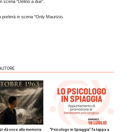
n scena “Delirio a due”.
a porterà in scena “Only Maurizio.
'AUTORE
i dà voce alla memoria
“Psicologo in Spiaggia” fa tappa a