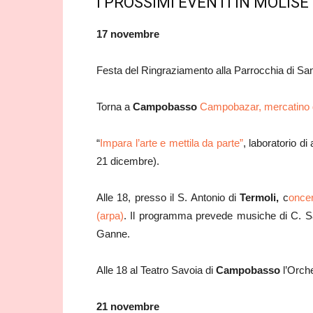
I PROSSIMI EVENTI IN MOLISE
17 novembre
Festa del Ringraziamento alla Parrocchia di S
Torna a
Campobasso
Campobazar, mercatino d
“
Impara l’arte e mettila da parte”
, laboratorio di
21 dicembre).
Alle 18, presso il S. Antonio di
Termoli,
c
oncer
(arpa)
. Il programma prevede musiche di C. Sa
Ganne.
Alle 18 al Teatro Savoia di
Campobasso
l’Orche
21 novembre