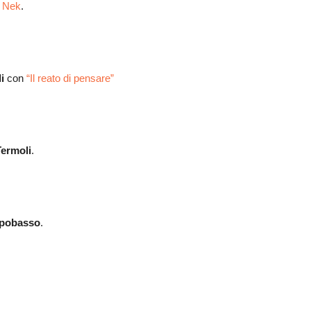
i Nek
.
i
con
“Il reato di pensare”
Termoli
.
pobasso
.