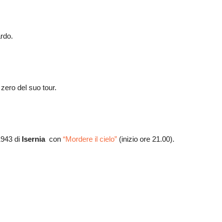
rdo.
 zero del suo tour.
1943 di
Isernia
con
“Mordere il cielo”
(inizio ore 21.00).