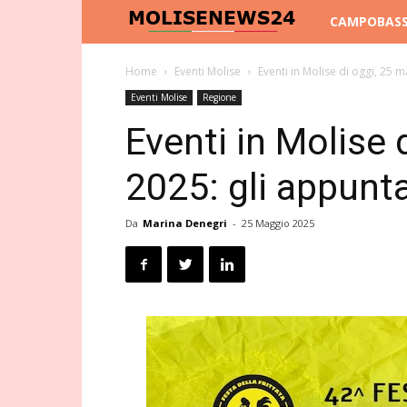
Molise
CAMPOBAS
News
Home
Eventi Molise
Eventi in Molise di oggi, 25 
Eventi Molise
Regione
24
Eventi in Molise 
2025: gli appunt
Da
Marina Denegri
-
25 Maggio 2025