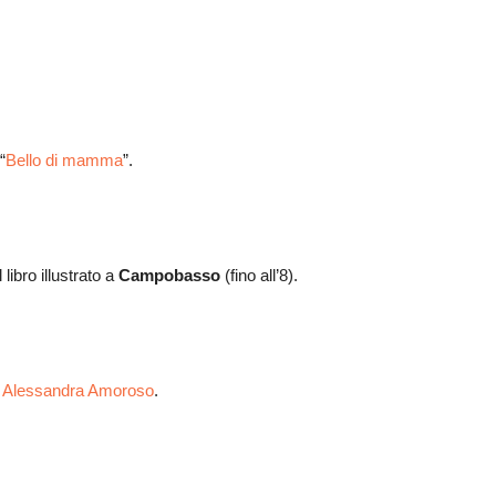
“
Bello di mamma
”.
 libro illustrato a
Campobasso
(fino all’8).
i Alessandra Amoroso
.