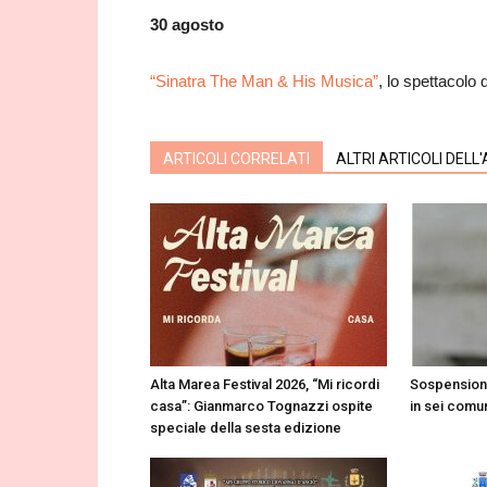
30 agosto
“Sinatra The Man & His Musica”
, lo spettacolo
ARTICOLI CORRELATI
ALTRI ARTICOLI DELL
Alta Marea Festival 2026, “Mi ricordi
Sospensione 
casa”: Gianmarco Tognazzi ospite
in sei comun
speciale della sesta edizione