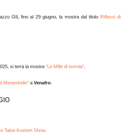
azzo GIL fino al 29 giugno, la mostra dal titolo
Riflessi di
2025, si terrà la mostra
“Le Mille di Isernia”
.
del Menestrello”
a
Venafro
.
GIO
se Tatoo Kustom Show
.