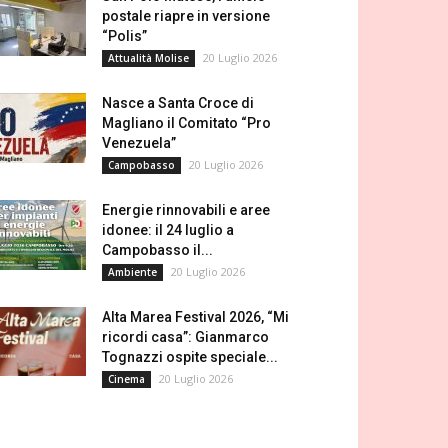
postale riapre in versione
“Polis”
20 Luglio 2026
Attualità Molise
Nasce a Santa Croce di
Magliano il Comitato “Pro
Venezuela”
20 Luglio 2026
Campobasso
Energie rinnovabili e aree
idonee: il 24 luglio a
Campobasso il...
20 Luglio 2026
Ambiente
Alta Marea Festival 2026, “Mi
ricordi casa”: Gianmarco
Tognazzi ospite speciale...
20 Luglio 2026
Cinema