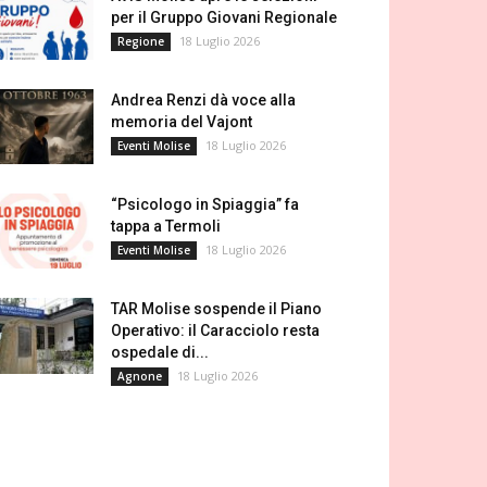
per il Gruppo Giovani Regionale
18 Luglio 2026
Regione
Andrea Renzi dà voce alla
memoria del Vajont
18 Luglio 2026
Eventi Molise
“Psicologo in Spiaggia” fa
tappa a Termoli
18 Luglio 2026
Eventi Molise
TAR Molise sospende il Piano
Operativo: il Caracciolo resta
ospedale di...
18 Luglio 2026
Agnone