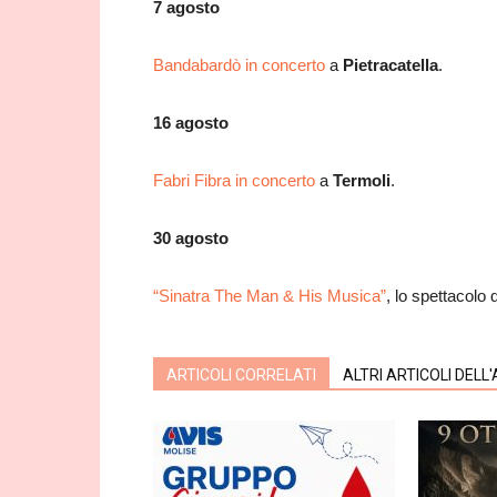
7 agosto
Bandabardò in concerto
a
Pietracatella
.
16 agosto
Fabri Fibra in concerto
a
Termoli
.
30 agosto
“Sinatra The Man & His Musica”
, lo spettacolo
ARTICOLI CORRELATI
ALTRI ARTICOLI DELL