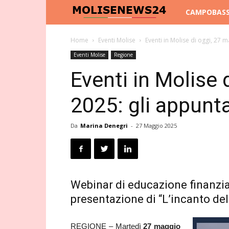
Molise
CAMPOBAS
News
Home
Eventi Molise
Eventi in Molise di oggi, 27 
Eventi Molise
Regione
24
Eventi in Molise 
2025: gli appunt
Da
Marina Denegri
-
27 Maggio 2025
Webinar di educazione finanzia
presentazione di “L’incanto del
REGIONE – Martedì
27 maggio