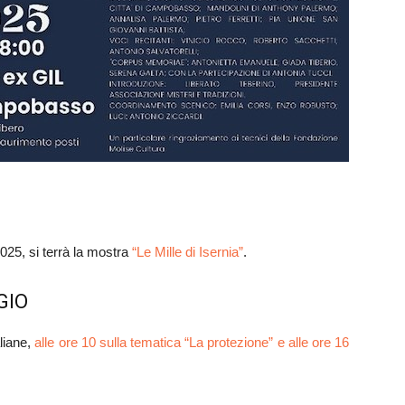
2025, si terrà la mostra
“Le Mille di Isernia”
.
GIO
liane,
alle ore 10 sulla tematica “La protezione” e alle ore 16