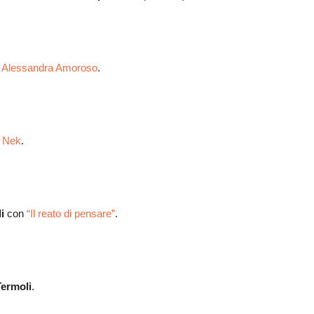
i Alessandra Amoroso
.
i Nek
.
i
con
“Il reato di pensare”
.
Termoli
.