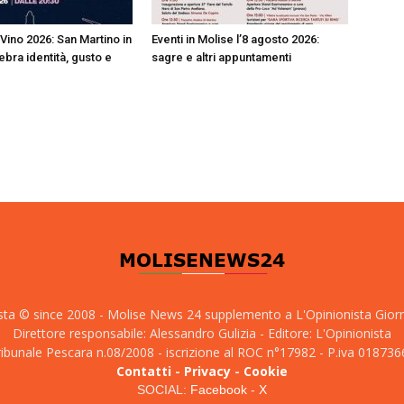
 Vino 2026: San Martino in
Eventi in Molise l’8 agosto 2026:
ebra identità, gusto e
sagre e altri appuntamenti
sta © since 2008 - Molise News 24 supplemento a L'Opinionista Gior
Direttore responsabile: Alessandro Gulizia - Editore: L'Opinionista
tribunale Pescara n.08/2008 - iscrizione al ROC n°17982 - P.iva 01873
Contatti
-
Privacy
-
Cookie
SOCIAL:
Facebook
-
X