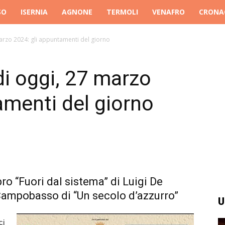
SO
ISERNIA
AGNONE
TERMOLI
VENAFRO
CRONA
marzo 2024: gli appuntamenti del giorno
di oggi, 27 marzo
amenti del giorno
ro “Fuori dal sistema” di Luigi De
Campobasso di “Un secolo d’azzurro”
U
i