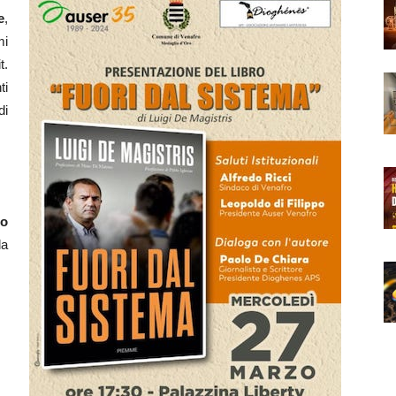
e
,
mi
t.
ti
di
o
la