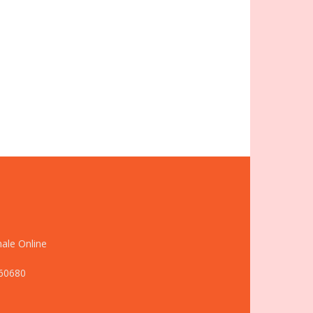
nale Online
660680