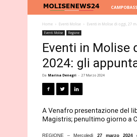
Molise
CAMPOBAS
News
Home
Eventi Molise
Eventi in Molise di oggi, 27 
Eventi Molise
Regione
24
Eventi in Molise 
2024: gli appunt
Da
Marina Denegri
-
27 Marzo 2024
A Venafro presentazione del lib
Magistris; penultimo giorno a 
REGIONE – Mercoledì
27
marzo
2024
c