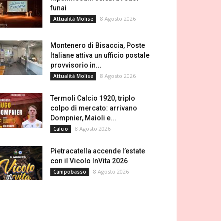
funai
8 Agosto 2026
Attualità Molise
Montenero di Bisaccia, Poste
Italiane attiva un ufficio postale
provvisorio in...
8 Agosto 2026
Attualità Molise
Termoli Calcio 1920, triplo
colpo di mercato: arrivano
Dompnier, Maioli e...
8 Agosto 2026
Calcio
Pietracatella accende l’estate
con il Vicolo InVita 2026
8 Agosto 2026
Campobasso