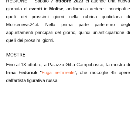
REGIONE – Sabato
7
ottobre
2023
ci attende una nuova
giornata di
ev
enti
in
Molise
, andiamo a vedere i principali e
quelli dei prossimi giorni nella rubrica quotidiana di
Molisenews24.it. Nella prima parte parleremo degli
appuntamenti principali del giorno, quindi un’anticipazione di
quelli dei prossimi giorni.
MOSTRE
Fino al 13 ottobre, a Palazzo Gil a Campobasso, la mostra di
Irina Fedoriuk
“
Fuga nell’irreale
”, che raccoglie 45 opere
dell’artista figurativa russa.