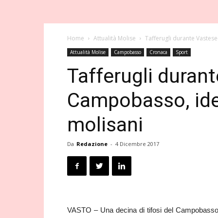
Home
Attualità Molise
Tafferugli durante Vastese
Attualità Molise
Campobasso
Cronaca
Sport
Tafferugli duran
Campobasso, ident
molisani
Da
Redazione
-
4 Dicembre 2017
VASTO – Una decina di tifosi del Campobasso sono