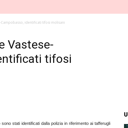
-Campobasso, identificati tifosi molisani
te Vastese-
ificati tifosi
U
 stati identificati dalla polizia in riferimento ai tafferugli