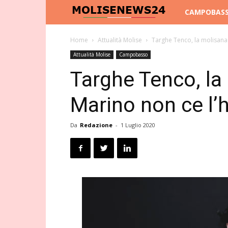
Molise
CAMPOBAS
News
Home
Attualità Molise
Targhe Tenco, la molisana 
Attualità Molise
Campobasso
24
Targhe Tenco, la
Marino non ce l’h
Da
Redazione
-
1 Luglio 2020