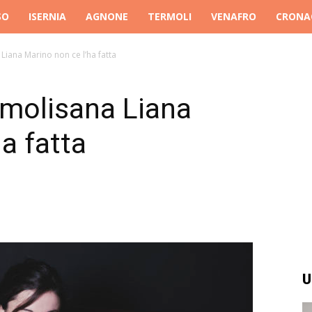
SO
ISERNIA
AGNONE
TERMOLI
VENAFRO
CRONA
Liana Marino non ce l’ha fatta
 molisana Liana
a fatta
U