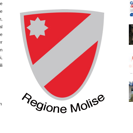
le
re
e,
al
e
er
in
i,
li
n