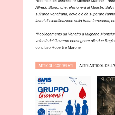
Roberti e dell’assessore Michele Marone –
abbi
Alfredo Storto, che relazionerà al Ministro Salvini
sull’area venafrana, dove c’è da superare l’annos
lavori di elettrificazione sulla tratta ferroviaria, 
“Il collegamento da Venafro a Mignano Montelun
volontà del Governo consegnare alle due Regio
concluso Roberti e Marone.
ARTICOLI CORRELATI
ALTRI ARTICOLI DELL