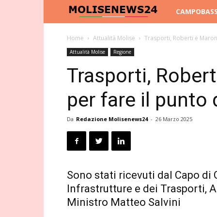
Molise
CAMPOBAS
News
Home
Attualità Molise
Trasporti, Roberti e Maron
Attualità Molise
Regione
24
Trasporti, Rober
per fare il punto
Da
Redazione Molisenews24
-
26 Marzo 2025
Sono stati ricevuti dal Capo di
Infrastrutture e dei Trasporti, 
Ministro Matteo Salvini