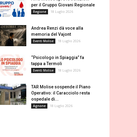
per il Gruppo Giovani Regionale
18 Luglio 2026
Regione
Andrea Renzi dà voce alla
memoria del Vajont
18 Luglio 2026
Eventi Molise
“Psicologo in Spiaggia” fa
tappa a Termoli
18 Luglio 2026
Eventi Molise
TAR Molise sospende il Piano
Operativo: il Caracciolo resta
ospedale di...
18 Luglio 2026
Agnone