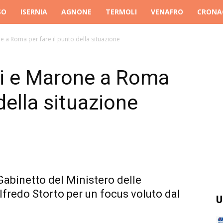
SO
ISERNIA
AGNONE
TERMOLI
VENAFRO
CRONA
e a Roma per fare il punto della situazione
ti e Marone a Roma
 della situazione
 Gabinetto del Ministero delle
Alfredo Storto per un focus voluto dal
U