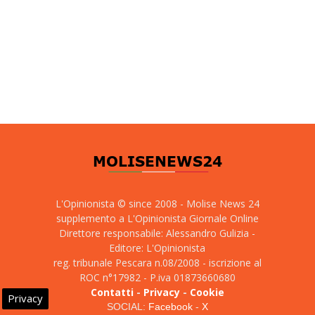
L'Opinionista © since 2008 - Molise News 24
supplemento a L'Opinionista Giornale Online
Direttore responsabile: Alessandro Gulizia -
Editore: L'Opinionista
reg. tribunale Pescara n.08/2008 - iscrizione al
ROC n°17982 - P.iva 01873660680
Contatti
-
Privacy
-
Cookie
Privacy
SOCIAL:
Facebook
-
X