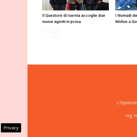
Il Questore di Isernia accoglie due
I Nomadi de
nuove agenti in prova
Molise a Guc
L'Opinioni
reg. 
Privacy