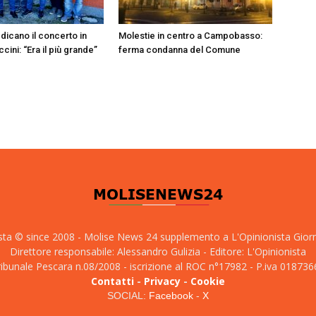
dicano il concerto in
Molestie in centro a Campobasso:
cini: “Era il più grande”
ferma condanna del Comune
sta © since 2008 - Molise News 24 supplemento a L'Opinionista Gior
Direttore responsabile: Alessandro Gulizia - Editore: L'Opinionista
tribunale Pescara n.08/2008 - iscrizione al ROC n°17982 - P.iva 01873
Contatti
-
Privacy
-
Cookie
SOCIAL:
Facebook
-
X