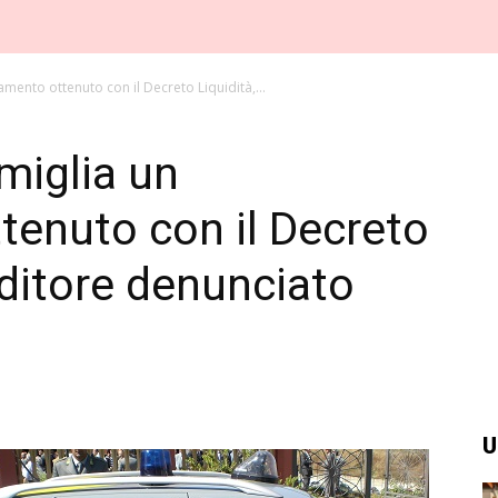
amento ottenuto con il Decreto Liquidità,...
miglia un
tenuto con il Decreto
nditore denunciato
U