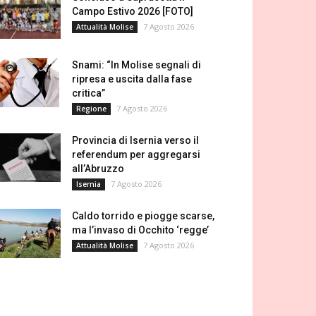
Campo Estivo 2026 [FOTO]
7 Agosto 2026
Attualità Molise
Snami: “In Molise segnali di
ripresa e uscita dalla fase
critica”
7 Agosto 2026
Regione
Provincia di Isernia verso il
referendum per aggregarsi
all’Abruzzo
7 Agosto 2026
Isernia
Caldo torrido e piogge scarse,
ma l’invaso di Occhito ‘regge’
7 Agosto 2026
Attualità Molise