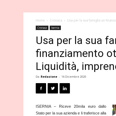
Home
Cronaca
Usa per la sua famiglia un finanzi
Cronaca
Isernia
Usa per la sua fa
finanziamento ot
Liquidità, impre
Da
Redazione
-
16 Dicembre 2020
ISERNIA – Riceve 20mila euro dallo
Stato per la sua azienda e li traferisce alla