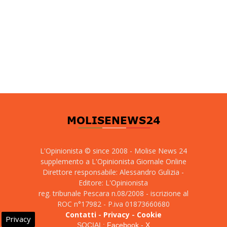
L'Opinionista © since 2008 - Molise News 24
supplemento a L'Opinionista Giornale Online
Direttore responsabile: Alessandro Gulizia -
Editore: L'Opinionista
reg. tribunale Pescara n.08/2008 - iscrizione al
ROC n°17982 - P.iva 01873660680
Contatti
-
Privacy
-
Cookie
Privacy
SOCIAL:
Facebook
-
X