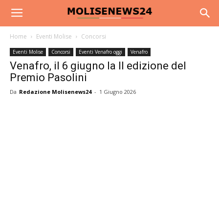
Home
Eventi Molise
Concorsi
Eventi Molise
Concorsi
Eventi Venafro oggi
Venafro
Venafro, il 6 giugno la II edizione del
Premio Pasolini
Da
Redazione Molisenews24
-
1 Giugno 2026