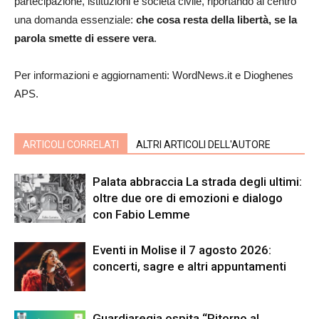
partecipazione, istituzioni e società civile, riportando al centro
una domanda essenziale:
che cosa resta della libertà, se la
parola smette di essere vera
.
Per informazioni e aggiornamenti: WordNews.it e Dioghenes
APS.
ARTICOLI CORRELATI
ALTRI ARTICOLI DELL'AUTORE
Palata abbraccia La strada degli ultimi:
oltre due ore di emozioni e dialogo
con Fabio Lemme
Eventi in Molise il 7 agosto 2026:
concerti, sagre e altri appuntamenti
Guardiaregia ospita “Ritorno al