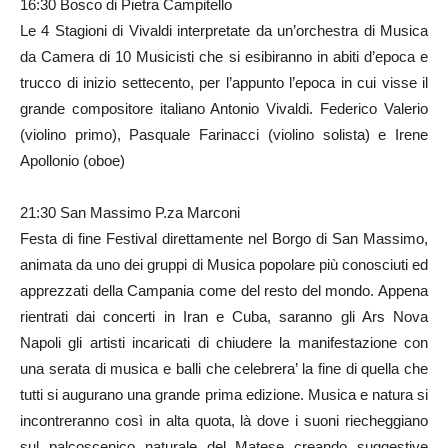
16:30 Bosco di Pietra Campitello
Le 4 Stagioni di Vivaldi interpretate da un’orchestra di Musica
da Camera di 10 Musicisti che si esibiranno in abiti d’epoca e
trucco di inizio settecento, per l’appunto l’epoca in cui visse il
grande compositore italiano Antonio Vivaldi. Federico Valerio
(violino primo), Pasquale Farinacci (violino solista) e Irene
Apollonio (oboe)
21:30 San Massimo P.za Marconi
Festa di fine Festival direttamente nel Borgo di San Massimo,
animata da uno dei gruppi di Musica popolare più conosciuti ed
apprezzati della Campania come del resto del mondo. Appena
rientrati dai concerti in Iran e Cuba, saranno gli Ars Nova
Napoli gli artisti incaricati di chiudere la manifestazione con
una serata di musica e balli che celebrera’ la fine di quella che
tutti si augurano una grande prima edizione. Musica e natura si
incontreranno così in alta quota, là dove i suoni riecheggiano
sul palcoscenico naturale del Matese creando suggestive