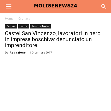
Home
Cronaca
Cronaca
Isernia
Province Molise
Castel San Vincenzo, lavoratori in nero
in impresa boschiva: denunciato un
imprenditore
Da
Redazione
-
1 Dicembre 2017