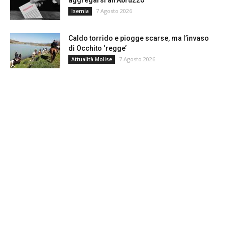
7 Agosto 2026
Isernia
Caldo torrido e piogge scarse, ma l’invaso
di Occhito ‘regge’
7 Agosto 2026
Attualità Molise