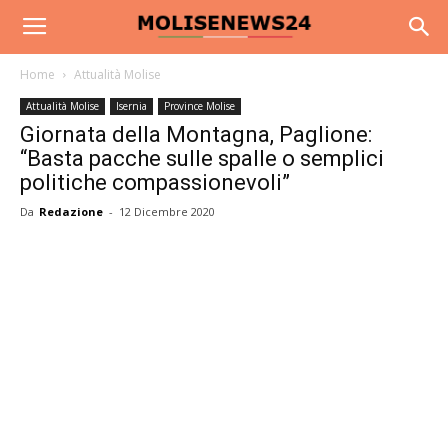
Home
Attualità Molise
Attualità Molise
Isernia
Province Molise
Giornata della Montagna, Paglione:
“Basta pacche sulle spalle o semplici
politiche compassionevoli”
Da
Redazione
-
12 Dicembre 2020