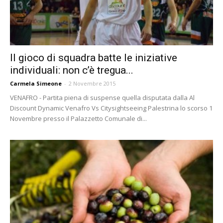
Il gioco di squadra batte le iniziative
individuali: non c’è tregua...
Carmela Simeone
-
2 Novembre 2015
VENAFRO - Partita piena di suspense quella disputata dalla Al
Discount Dynamic Venafro Vs Citysightseeing Palestrina lo scorso 1
Novembre presso il Palazzetto Comunale di...