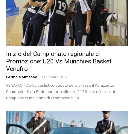
Inizio del Campionato regionale di
Promozione: U20 Vs Munchies Basket
Venafro
Carmela Simeone
-
30 Ottobre 2015
VENAFRO - Derby cestistico questa sera presso il Palazzetto
Comunale di via Pedemontana alle ore 21.30, che dà il via al
Campionato molisano di Promozione. La...