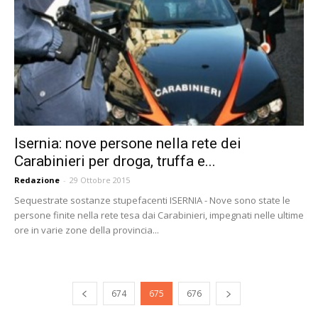
Isernia: nove persone nella rete dei
Carabinieri per droga, truffa e...
Redazione
-
29 Ottobre 2015
Sequestrate sostanze stupefacenti ISERNIA - Nove sono state le
persone finite nella rete tesa dai Carabinieri, impegnati nelle ultime
ore in varie zone della provincia...
674
675
676