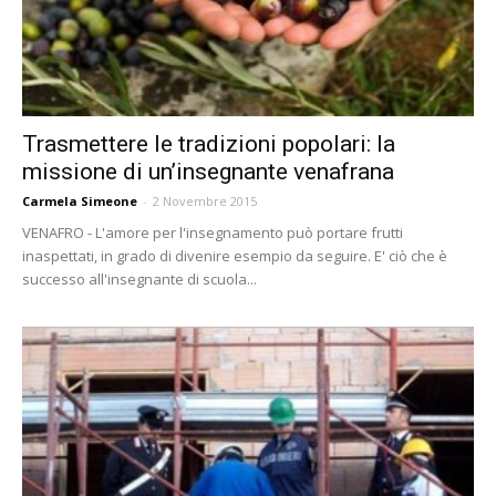
Trasmettere le tradizioni popolari: la
missione di un’insegnante venafrana
Carmela Simeone
-
2 Novembre 2015
VENAFRO - L'amore per l'insegnamento può portare frutti
inaspettati, in grado di divenire esempio da seguire. E' ciò che è
successo all'insegnante di scuola...