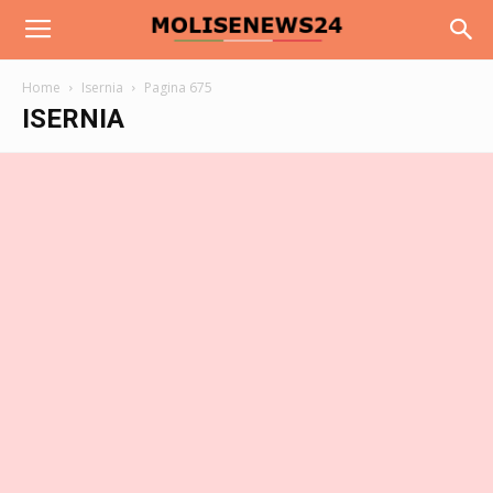
Home
Isernia
Pagina 675
ISERNIA