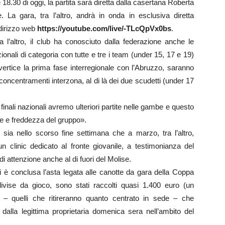
30 di oggi, la partita sarà diretta dalla casertana Roberta
 La gara, tra l’altro, andrà in onda in esclusiva diretta
ndirizzo web
https://youtube.com/live/-TLcQpVx0bs
.
l’altro, il club ha conosciuto dalla federazione anche le
zionali di categoria con tutte e tre i team (under 15, 17 e 19)
vertice la prima fase interregionale con l’Abruzzo, saranno
concentramenti interzona, al di là dei due scudetti (under 17
e finali nazionali avremo ulteriori partite nelle gambe e questo
one e freddezza del gruppo».
a nello scorso fine settimana che a marzo, tra l’altro,
clinic dedicato al fronte giovanile, a testimonianza del
di attenzione anche al di fuori del Molise.
è conclusa l’asta legata alle canotte da gara della Coppa
divise da gioco, sono stati raccolti quasi 1.400 euro (un
i – quelli che ritireranno quanto centrato in sede – che
 dalla legittima proprietaria domenica sera nell’ambito del