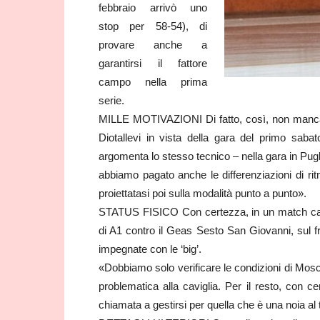
febbraio arrivò uno
stop per 58-54), di
provare anche a
garantirsi il fattore
campo nella prima
serie.
MILLE MOTIVAZIONI Di fatto, così, non mancano 
Diotallevi in vista della gara del primo sab
argomenta lo stesso tecnico – nella gara in Pug
abbiamo pagato anche le differenziazioni di ritm
proiettatasi poi sulla modalità punto a punto».
STATUS FISICO Con certezza, in un match casal
di A1 contro il Geas Sesto San Giovanni, sul fr
impegnate con le ‘big’.
«Dobbiamo solo verificare le condizioni di Mosc
problematica alla caviglia. Per il resto, con 
chiamata a gestirsi per quella che è una noia al 