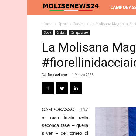
Molise
CAMPOBAS
News
Home
Sport
Basket
La Molisana Magnolia, Serie
Sport
Basket
Campobasso
24
La Molisana Magn
#fiorellinidaccia
Da
Redazione
-
1 Marzo 2025
CAMPOBASSO – Il ‘la’
al rush finale della
seconda fase – quella
silver – del torneo di