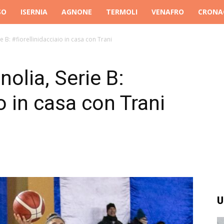
SO
ISERNIA
AGNONE
TERMOLI
VENAFRO
CRONA
 B: #fiorellinidacciaio in casa con Trani
olia, Serie B:
io in casa con Trani
U