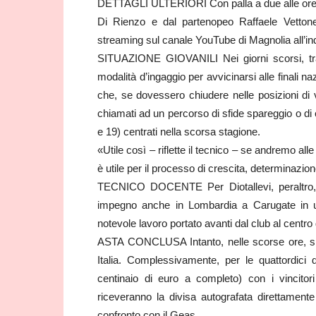
DETTAGLI ULTERIORI Con palla a due alle ore 18.
Di Rienzo e dal partenopeo Raffaele Vettone.
streaming sul canale YouTube di Magnolia all’i
SITUAZIONE GIOVANILI Nei giorni scorsi, tra 
modalità d’ingaggio per avvicinarsi alle finali na
che, se dovessero chiudere nelle posizioni di 
chiamati ad un percorso di sfide spareggio o di 
e 19) centrati nella scorsa stagione.
«Utile così – riflette il tecnico – se andremo all
è utile per il processo di crescita, determinazi
TECNICO DOCENTE Per Diotallevi, peraltro, si
impegno anche in Lombardia a Carugate in un 
notevole lavoro portato avanti dal club al centro 
ASTA CONCLUSA Intanto, nelle scorse ore, si 
Italia. Complessivamente, per le quattordici 
centinaio di euro a completo) con i vincitor
riceveranno la divisa autografata direttamente
confronto con il Geas.