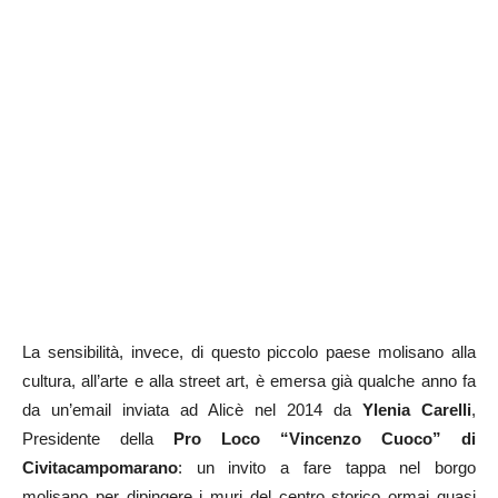
La sensibilità, invece, di questo piccolo paese molisano alla
cultura, all’arte e alla street art, è emersa già qualche anno fa
da un’email inviata ad Alicè nel 2014 da
Ylenia Carelli
,
Presidente della
Pro Loco “Vincenzo Cuoco” di
Civitacampomarano
: un invito a fare tappa nel borgo
molisano per dipingere i muri del centro storico ormai quasi