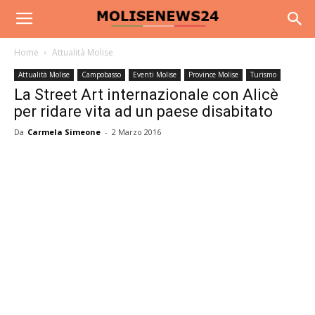
Home
Attualità Molise
Attualità Molise
Campobasso
Eventi Molise
Province Molise
Turismo
La Street Art internazionale con Alicè
per ridare vita ad un paese disabitato
Da
Carmela Simeone
-
2 Marzo 2016