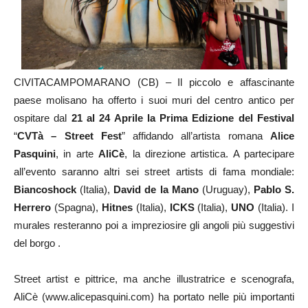
CIVITACAMPOMARANO (CB) – Il piccolo e affascinante
paese molisano ha offerto i suoi muri del centro antico per
ospitare dal
21 al 24 Aprile la Prima Edizione del Festival
“
CVTà – Street Fest
” affidando all’artista romana
Alice
Pasquini
, in arte
AliCè
, la direzione artistica. A partecipare
all’evento saranno altri sei street artists di fama mondiale:
Biancoshock
(Italia),
David de la Mano
(Uruguay),
Pablo S.
Herrero
(Spagna),
Hitnes
(Italia),
ICKS
(Italia),
UNO
(Italia). I
murales resteranno poi a impreziosire gli angoli più suggestivi
del borgo .
Street artist e pittrice, ma anche illustratrice e scenografa,
AliCè (www.alicepasquini.com) ha portato nelle più importanti