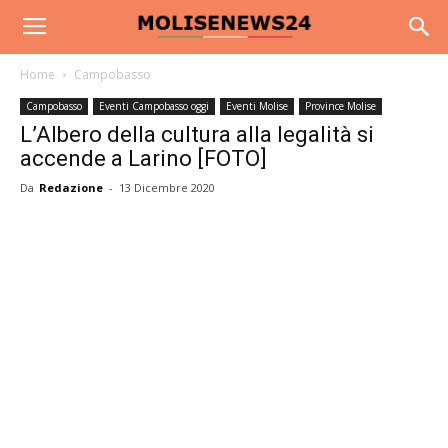
Home
Campobasso
Campobasso
Eventi Campobasso oggi
Eventi Molise
Province Molise
L’Albero della cultura alla legalità si
accende a Larino [FOTO]
Da
Redazione
-
13 Dicembre 2020