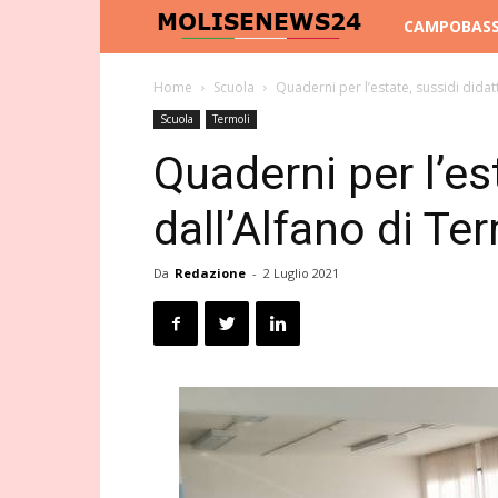
Molise
CAMPOBAS
News
Home
Scuola
Quaderni per l’estate, sussidi didatt
Scuola
Termoli
24
Quaderni per l’est
dall’Alfano di Te
Da
Redazione
-
2 Luglio 2021