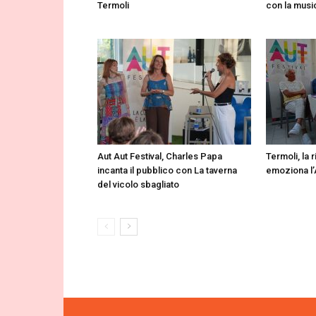
Termoli
con la musi
Aut Aut Festival, Charles Papa
Termoli, la 
incanta il pubblico con La taverna
emoziona l’A
del vicolo sbagliato