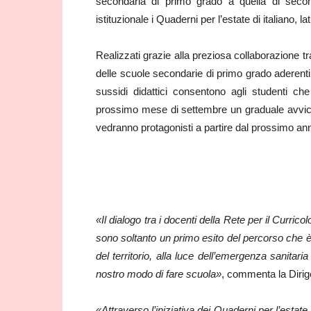
secondaria di primo grado a quella di second
istituzionale i Quaderni per l’estate di italiano, 
Realizzati grazie alla preziosa collaborazione tra 
delle scuole secondarie di primo grado aderenti 
sussidi didattici consentono agli studenti che 
prossimo mese di settembre un graduale avvicina
vedranno protagonisti a partire dal prossimo an
«Il dialogo tra i docenti della Rete per il Curric
sono soltanto un primo esito del percorso che è 
del territorio, alla luce dell’emergenza sanitari
nostro modo di fare scuola»
, commenta la Dirig
«Attraverso l’iniziativa dei Quaderni per l’estat