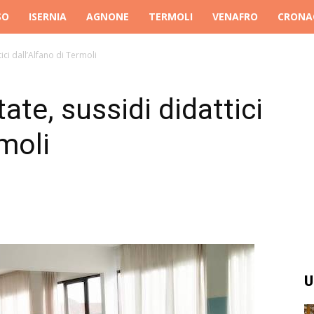
SO
ISERNIA
AGNONE
TERMOLI
VENAFRO
CRONA
ici dall’Alfano di Termoli
ate, sussidi didattici
rmoli
U