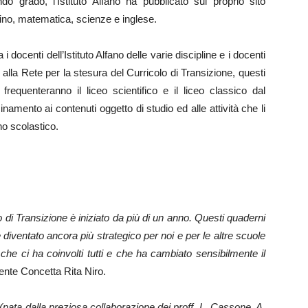
o grado, l’Istituto Alfano ha pubblicato sul proprio sito
latino, matematica, scienze e inglese.
i docenti dell’Istituto Alfano delle varie discipline e i docenti
alla Rete per la stesura del Curricolo di Transizione, questi
frequenteranno il liceo scientifico e il liceo classico dal
mento ai contenuti oggetto di studio ed alle attività che li
no scolastico.
olo di Transizione è iniziato da più di un anno. Questi quaderni
diventato ancora più strategico per noi e per le altre scuole
a che ci ha coinvolti tutti e che ha cambiato sensibilmente il
ente Concetta Rita Niro.
e (nata dalla preziosa collaborazione dei proff. L. Cassone, A.