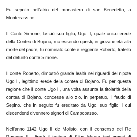
Fu sepolto nell’atrio del monastero di san Benedetto, a
Montecassino.
Il Conte Simone, lasciò suo figlio, Ugo II, quale unico erede
della Contea di Bojano, ma essendo questi, in giovane età alla
morte del padre, fu nominato conte e reggente Roberto, fratello
del defunto conte Simone.
Il conte Roberto, dimostrò grande lealtà nei riguardi del nipote
Ugo II, legittimo erede della contea di Bojano. Fu per questa
ragione che il conte Ugo II, una volta assunta la titolarità della
contea di Bojano, concesse allo zio, in perpetuo, il feudo di
Sepino, che in seguito fu ereditato da Ugo, suo figlio, i cui
discendenti divennero signori di Campobasso.
Nell’anno 1142 Ugo II de Molisio, con il consenso del Re
Ruggero II , firmò il trattato di Silva Marca (nei pressi di