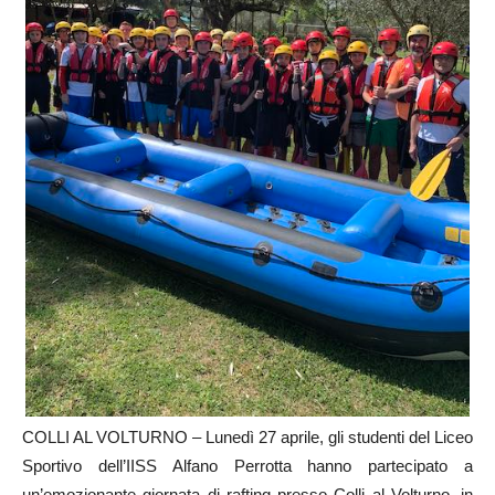
COLLI AL VOLTURNO – Lunedì 27 aprile, gli studenti del Liceo
Sportivo dell’IISS Alfano Perrotta hanno partecipato a
un’emozionante giornata di rafting presso Colli al Volturno, in