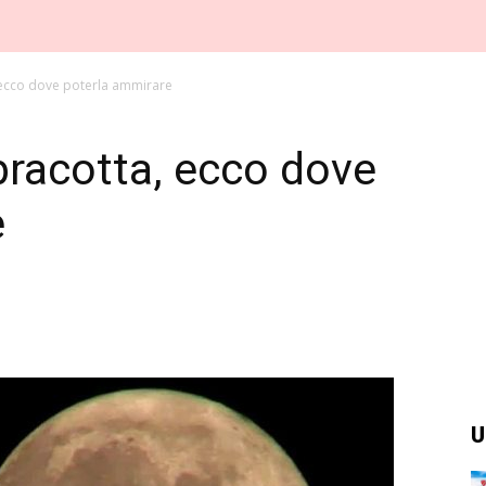
 ecco dove poterla ammirare
racotta, ecco dove
e
U