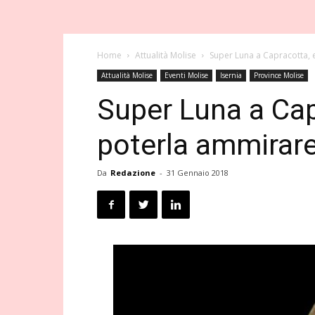
Home
Attualità Molise
Super Luna a Capracotta,
Attualità Molise
Eventi Molise
Isernia
Province Molise
Super Luna a Cap
poterla ammirar
Da
Redazione
-
31 Gennaio 2018