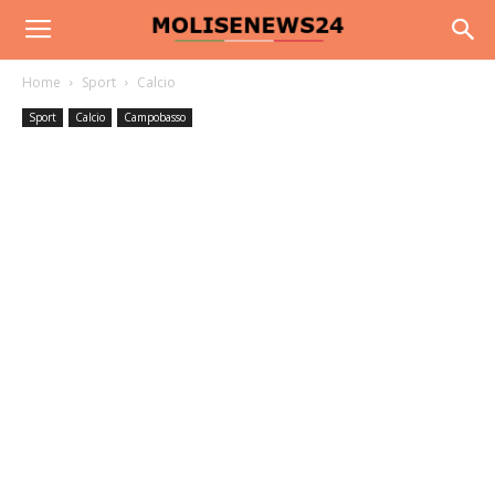
Home
Sport
Calcio
Sport
Calcio
Campobasso