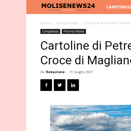
Molise
CAMPOBAS
News
Home
Campobasso
Cartoline di Petrella Tifern
Campobasso
Province Molise
24
Cartoline di Petr
Croce di Maglian
Da
Redazione
-
11 Giugno 2021