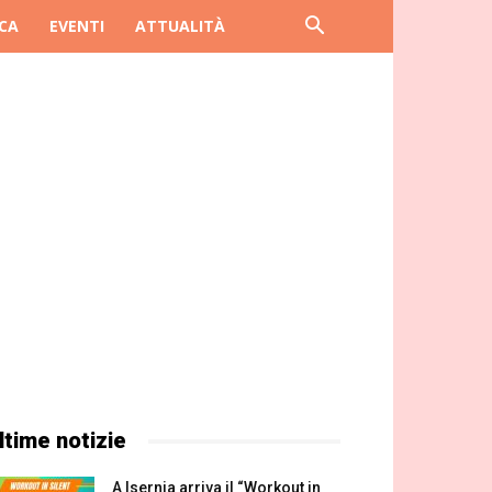
CA
EVENTI
ATTUALITÀ
ltime notizie
A Isernia arriva il “Workout in