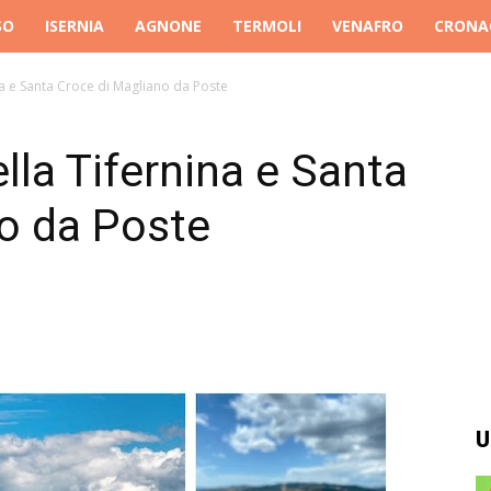
SO
ISERNIA
AGNONE
TERMOLI
VENAFRO
CRONA
ina e Santa Croce di Magliano da Poste
ella Tifernina e Santa
o da Poste
U