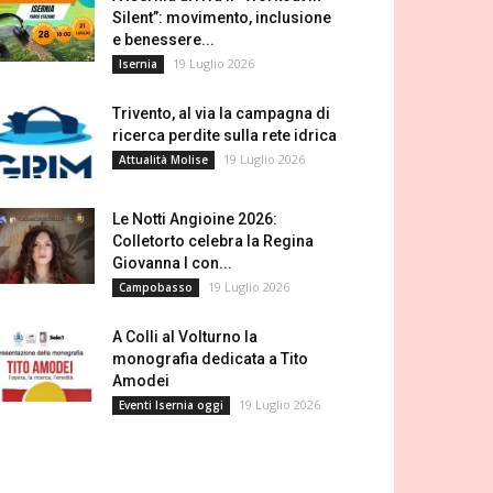
Silent”: movimento, inclusione
e benessere...
19 Luglio 2026
Isernia
Trivento, al via la campagna di
ricerca perdite sulla rete idrica
19 Luglio 2026
Attualità Molise
Le Notti Angioine 2026:
Colletorto celebra la Regina
Giovanna I con...
19 Luglio 2026
Campobasso
A Colli al Volturno la
monografia dedicata a Tito
Amodei
19 Luglio 2026
Eventi Isernia oggi